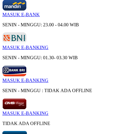
MASUK E-BANK
SENIN - MINGGU: 23.00 - 04.00 WIB
MASUK E-BANKING
SENIN - MINGGU: 01.30- 03.30 WIB
MASUK E-BANKING
SENIN - MINGGU : TIDAK ADA OFFLINE
MASUK E-BANKING
TIDAK ADA OFFLINE