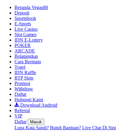
Beranda Vegas88
Deposit
Sportsbook
E-Sports
Live Casino
Slot Games
IDN E-Lottery
POKER
ARCADE
Bolatangkas
Cara Bermain
Togel
IDN Raffle
RTP Slots
Promosi
Withdraw
Daftar
Hubungi Kami
Download Android
Referral
VIP
Daftar
Masuk
Lupa Kata Sandi?
Butuh Bantuan?
Live Chat Di Sini