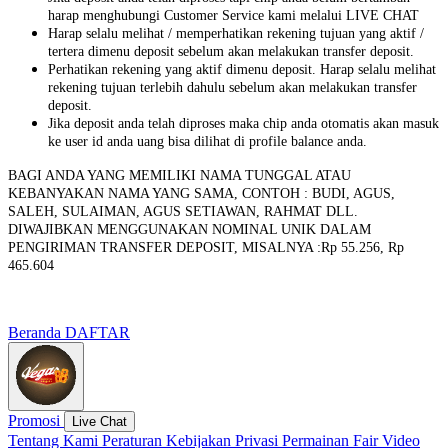
harap menghubungi Customer Service kami melalui LIVE CHAT
Harap selalu melihat / memperhatikan rekening tujuan yang aktif /
tertera dimenu deposit sebelum akan melakukan transfer deposit.
Perhatikan rekening yang aktif dimenu deposit. Harap selalu melihat
rekening tujuan terlebih dahulu sebelum akan melakukan transfer
deposit.
Jika deposit anda telah diproses maka chip anda otomatis akan masuk
ke user id anda uang bisa dilihat di profile balance anda.
BAGI ANDA YANG MEMILIKI NAMA TUNGGAL ATAU
KEBANYAKAN NAMA YANG SAMA, CONTOH : BUDI, AGUS,
SALEH, SULAIMAN, AGUS SETIAWAN, RAHMAT DLL.
DIWAJIBKAN MENGGUNAKAN NOMINAL UNIK DALAM
PENGIRIMAN TRANSFER DEPOSIT, MISALNYA :Rp 55.256, Rp
465.604
Beranda
DAFTAR
Promosi
Live Chat
Tentang Kami
Peraturan
Kebijakan Privasi
Permainan Fair
Video