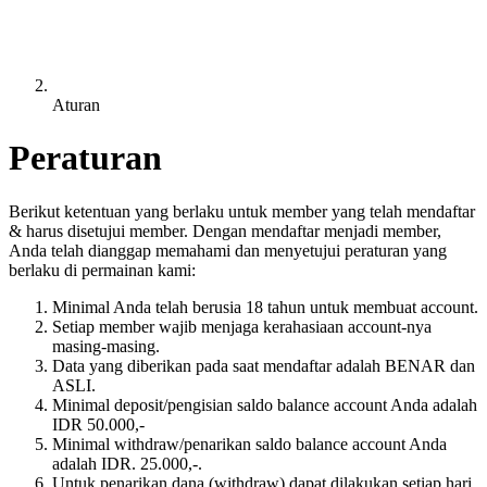
Aturan
Peraturan
Berikut ketentuan yang berlaku untuk member yang telah mendaftar
& harus disetujui member. Dengan mendaftar menjadi member,
Anda telah dianggap memahami dan menyetujui peraturan yang
berlaku di permainan kami:
Minimal Anda telah berusia 18 tahun untuk membuat account.
Setiap member wajib menjaga kerahasiaan account-nya
masing-masing.
Data yang diberikan pada saat mendaftar adalah BENAR dan
ASLI.
Minimal deposit/pengisian saldo balance account Anda adalah
IDR 50.000,-
Minimal withdraw/penarikan saldo balance account Anda
adalah IDR. 25.000,-.
Untuk penarikan dana (withdraw) dapat dilakukan setiap hari