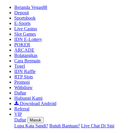
Beranda Vegas88
Deposit
Sportsbook
E-Sports
Live Casino
Slot Games
IDN E-Lottery
POKER
ARCADE
Bolatangkas
Cara Bermain
Togel
IDN Raffle
RTP Slots
Promosi
Withdraw
Daftar
Hubungi Kami
Download Android
Referral
VIP
Daftar
Masuk
Lupa Kata Sandi?
Butuh Bantuan?
Live Chat Di Sini