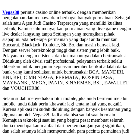
Vegas88
perintis casino online terbaik, dengan memberikan
pengalaman dan menawarkan berbagai banyak permainan. Sebagai
salah satu Agen Judi Casino Terpercaya yang memiliki kualitas
terbaik, Kami selalu menyajikan permainan yang live game dengan
live dealer langsung tanpa Settingan yang merugikan pihak
siapapun. ada beberapa permainan yang dapat anda mainkan
Baccarat, Blackjack, Roulette, Sic Bo, dan masih banyak lagi.
Dengan server berteknologi tinggi dan sistem yang lebih baik.
Pelayanan dengan efisiensi dan keamanannya dalam bertransaksi.
Didukung oleh divisi staff profesional, pelayanan terbaik selalu
diberikan untuk menjamin kepuasan member berikut adalah daftar
bank yang kami sediakan untuk bertransaksi: BCA, MANDIRI,
BNI, BRI, CIMB NIAGA, PERMATA , KOSPIN JASA ,
MAYBANK , MEGA, PANIN, SINARMAS, BSI , E-WALLET
dan VOUCHER88.
Selain sudah menyediakan fitur mobile, jika anda bermain melalui
mobile, anda tidak perlu khawatir lagi tentang hal yang negatif.
Karena aplikasi ini sudah didukung dengan banyak keamanan yang
digunakan oleh Vegas88. Jadi anda bisa santai saat bermain.
Kemajuan teknologi saat ini yang begitu pesat membuat seluruh
dunia mendapatkan manfaat dari berkembangan yang signifikan,
dan salah satunya ialah mempermudah para pecinta permainan judi