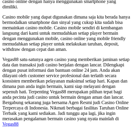
casino online dengan hanya menggunakan smartphone yang
dimiliki.
Casino mobile yang dapat digunakan dimana saja kita berada hanya
bermodalkan smartphone dan sinyal yang cukup kita sudah bisa
memainkan casino mobile. Casino mobile sendiri di kembangan
langsung dari kami untuk memudahkan setiap player bermain
dengan menggunakan mobile, casino online yang mobile friendly
memudahkan setiap player untuk melakukan taruhan, deposit,
withdraw dengan cepat dan aman.
Vegas88 satu-satunya agen casino yang memberikan jaminan setiap
data dan transaksi judi casino berjalan dengan lancar. Dilengkapi
dengan pusat informasi dan bantuan online 24 jam. Anda akan
dilayani oleh customer service profesional dan terlatih secara
konsisten memberikan pelayanan maksimal setiap hari. Kapan dan
dimana pun anda ingin bermain, kami siap melayani dengan
sepenuh hati. Terpenting Vegas88 merupakan pilihan tepat bagi
anda pecinta judi casino untuk bermain dengan aman dan lancar.
Bergabung sekarang juga bersama Agen Resmi judi Casino Online
Terpercaya di Indonesia. Nikmati berbagai fasilitas Taruhan Online
Terbaik yang kami sediakan. Jadi tunggu apa lagi, jika ingin
merasakan pengalaman bermain casino yang nyata mainlah di
Vegas88