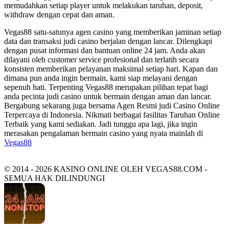
memudahkan setiap player untuk melakukan taruhan, deposit,
withdraw dengan cepat dan aman.
Vegas88 satu-satunya agen casino yang memberikan jaminan setiap
data dan transaksi judi casino berjalan dengan lancar. Dilengkapi
dengan pusat informasi dan bantuan online 24 jam. Anda akan
dilayani oleh customer service profesional dan terlatih secara
konsisten memberikan pelayanan maksimal setiap hari. Kapan dan
dimana pun anda ingin bermain, kami siap melayani dengan
sepenuh hati. Terpenting Vegas88 merupakan pilihan tepat bagi
anda pecinta judi casino untuk bermain dengan aman dan lancar.
Bergabung sekarang juga bersama Agen Resmi judi Casino Online
Terpercaya di Indonesia. Nikmati berbagai fasilitas Taruhan Online
Terbaik yang kami sediakan. Jadi tunggu apa lagi, jika ingin
merasakan pengalaman bermain casino yang nyata mainlah di
Vegas88
© 2014 - 2026 KASINO ONLINE OLEH VEGAS88.COM -
SEMUA HAK DILINDUNGI