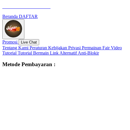
Panduan Instalasi Android
Beranda
DAFTAR
Promosi
Live Chat
Tentang Kami
Peraturan
Kebijakan Privasi
Permainan Fair
Video
Tutorial
Tutorial Bermain
Link Alternatif
Anti-Blokir
Metode Pembayaran :