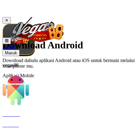
✕
Download Android
Daftar
Masuk
Download dahulu aplikasi Android atau iOS untuk bermain melalui
vegas88
smartphone mu.
Aplikasi Mobile
Download
Get it for
Android