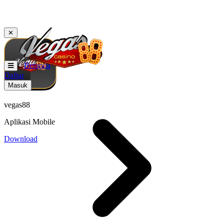
✕
Beranda
Daftar
Masuk
vegas88
Aplikasi Mobile
Download