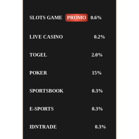
SLOTS GAME
PROMO
0.6%
LIVE CASINO
0.2%
TOGEL
2.0%
POKER
15%
SPORTSBOOK
0.3%
E-SPORTS
0.3%
IDNTRADE
0.3%