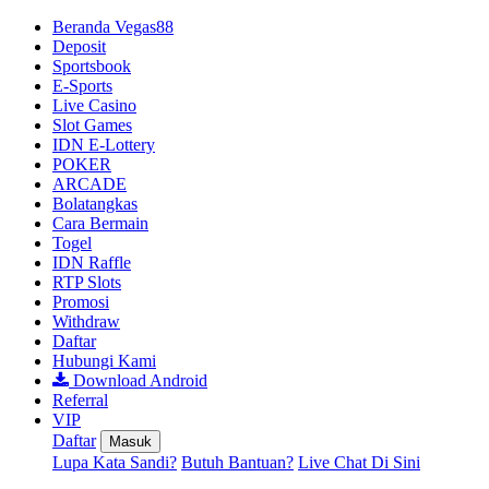
Beranda Vegas88
Deposit
Sportsbook
E-Sports
Live Casino
Slot Games
IDN E-Lottery
POKER
ARCADE
Bolatangkas
Cara Bermain
Togel
IDN Raffle
RTP Slots
Promosi
Withdraw
Daftar
Hubungi Kami
Download Android
Referral
VIP
Daftar
Masuk
Lupa Kata Sandi?
Butuh Bantuan?
Live Chat Di Sini