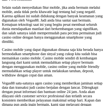
Selain sudah menyediakan fitur mobile, jika anda bermain melalui
mobile, anda tidak perlu khawatir lagi tentang hal yang negatif.
Karena aplikasi ini sudah didukung dengan banyak keamanan yang
digunakan oleh Vegas88. Jadi anda bisa santai saat bermain.
Kemajuan teknologi saat ini yang begitu pesat membuat seluruh
dunia mendapatkan manfaat dari berkembangan yang signifikan,
dan salah satunya ialah mempermudah para pecinta permainan judi
casino online dengan hanya menggunakan smartphone yang
dimiliki.
Casino mobile yang dapat digunakan dimana saja kita berada hanya
bermodalkan smartphone dan sinyal yang cukup kita sudah bisa
memainkan casino mobile. Casino mobile sendiri di kembangan
langsung dari kami untuk memudahkan setiap player bermain
dengan menggunakan mobile, casino online yang mobile friendly
memudahkan setiap player untuk melakukan taruhan, deposit,
withdraw dengan cepat dan aman.
Vegas88 satu-satunya agen casino yang memberikan jaminan setiap
data dan transaksi judi casino berjalan dengan lancar. Dilengkapi
dengan pusat informasi dan bantuan online 24 jam. Anda akan
dilayani oleh customer service profesional dan terlatih secara
konsisten memberikan pelayanan maksimal setiap hari. Kapan dan
dimana pun anda ingin bermain, kami siap melayani dengan