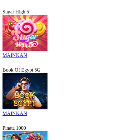
Sugar High 5
MAINKAN
Book Of Egypt 5G
MAINKAN
Pinata 1000