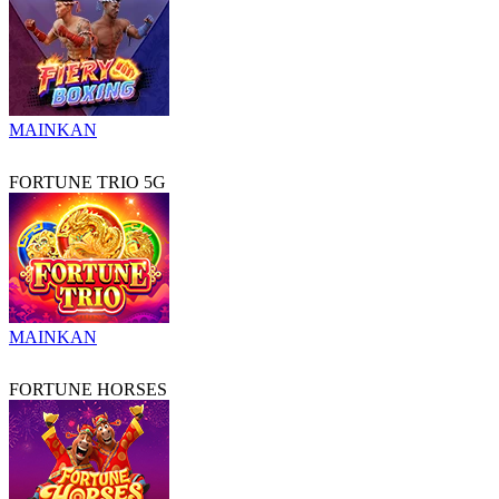
MAINKAN
FORTUNE TRIO 5G
MAINKAN
FORTUNE HORSES