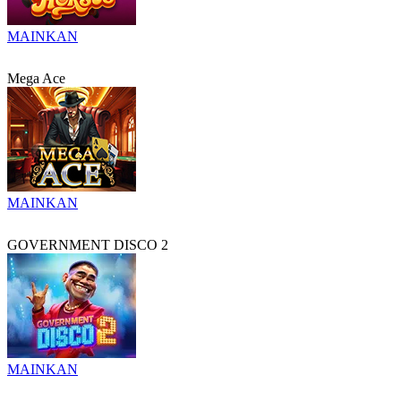
MAINKAN
Mega Ace
MAINKAN
GOVERNMENT DISCO 2
MAINKAN