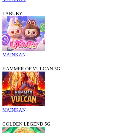
LABUBY
MAINKAN
HAMMER OF VULCAN 5G
MAINKAN
GOLDEN LEGEND 5G