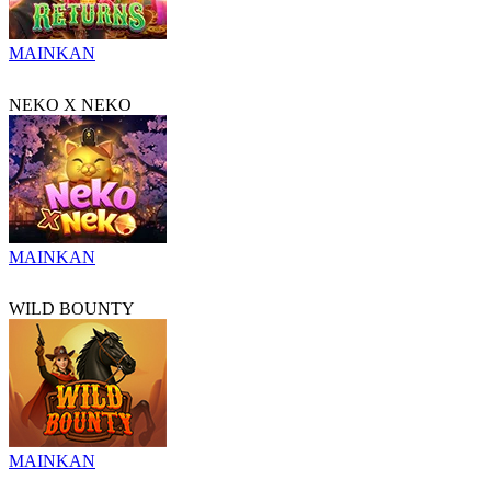
MAINKAN
NEKO X NEKO
MAINKAN
WILD BOUNTY
MAINKAN