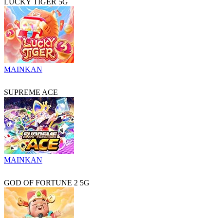
LUCKY TIGER 5G
MAINKAN
SUPREME ACE
MAINKAN
GOD OF FORTUNE 2 5G