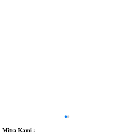
Mitra Kami :