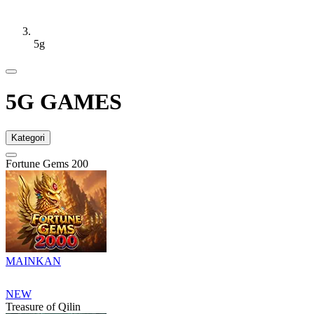
5g
5G GAMES
Kategori
Fortune Gems 200
MAINKAN
NEW
Treasure of Qilin