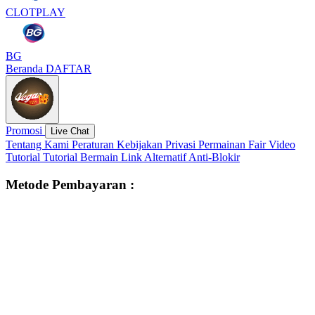
CLOTPLAY
BG
Beranda
DAFTAR
Promosi
Live Chat
Tentang Kami
Peraturan
Kebijakan Privasi
Permainan Fair
Video
Tutorial
Tutorial Bermain
Link Alternatif
Anti-Blokir
Metode Pembayaran :