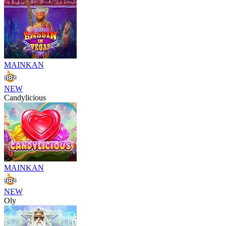
MAINKAN
NEW
Candylicious
MAINKAN
NEW
Oly