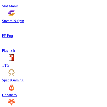
Slot Mania
Stream N Spin
PP Pop
Playtech
TTG
SpadeGaming
Habanero