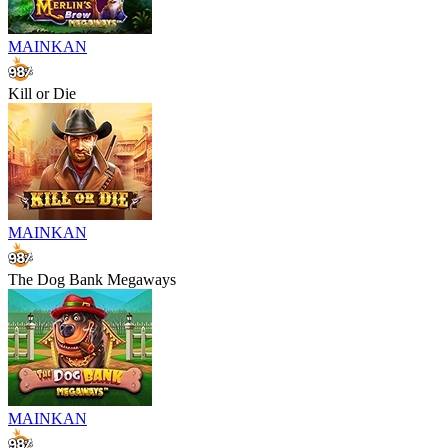
MAINKAN
Kill or Die
MAINKAN
The Dog Bank Megaways
MAINKAN