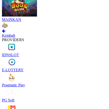
MAINKAN
Kembali
PROVIDERS
IDNSLOT
E-LOTTERY
Pragmatic Play
PG Soft