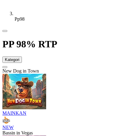
Pp98
PP 98% RTP
Kategori
New Dog in Town
MAINKAN
NEW
Bassin in Vegas