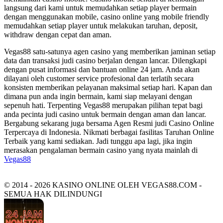
langsung dari kami untuk memudahkan setiap player bermain
dengan menggunakan mobile, casino online yang mobile friendly
memudahkan setiap player untuk melakukan taruhan, deposit,
withdraw dengan cepat dan aman.
Vegas88 satu-satunya agen casino yang memberikan jaminan setiap
data dan transaksi judi casino berjalan dengan lancar. Dilengkapi
dengan pusat informasi dan bantuan online 24 jam. Anda akan
dilayani oleh customer service profesional dan terlatih secara
konsisten memberikan pelayanan maksimal setiap hari. Kapan dan
dimana pun anda ingin bermain, kami siap melayani dengan
sepenuh hati. Terpenting Vegas88 merupakan pilihan tepat bagi
anda pecinta judi casino untuk bermain dengan aman dan lancar.
Bergabung sekarang juga bersama Agen Resmi judi Casino Online
Terpercaya di Indonesia. Nikmati berbagai fasilitas Taruhan Online
Terbaik yang kami sediakan. Jadi tunggu apa lagi, jika ingin
merasakan pengalaman bermain casino yang nyata mainlah di
Vegas88
© 2014 - 2026 KASINO ONLINE OLEH VEGAS88.COM -
SEMUA HAK DILINDUNGI