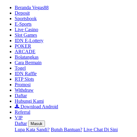
Beranda Vegas88
Deposit
Sportsbook
E-Sports
Live Casino
Slot Games
IDN E-Lottery
POKER
ARCADE
Bolatangkas
Cara Bermain
Togel
IDN Raffle
RTP Slots
Promosi
Withdraw
Daftar
Hubungi Kami
Download Android
Referral
VIP
Daftar
Masuk
Lupa Kata Sandi?
Butuh Bantuan?
Live Chat Di Sini