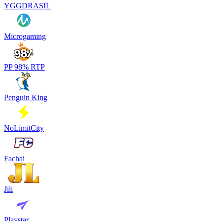
YGGDRASIL
Microgaming
PP 98% RTP
Penguin King
NoLimitCity
Fachai
Jili
Playstar