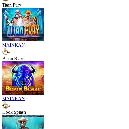
Titan Fury
MAINKAN
Bison Blaze
MAINKAN
Hook Splash