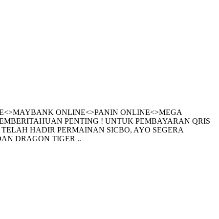
INE<>MAYBANK ONLINE<>PANIN ONLINE<>MEGA
EMBERITAHUAN PENTING ! UNTUK PEMBAYARAN QRIS
NI TELAH HADIR PERMAINAN SICBO, AYO SEGERA
DAN DRAGON TIGER ..