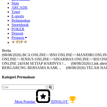
Slots
ARCADE
Togel
E-sports
Bolatangkas
Sportsbook
POKER
Deposit
Promosi
Berita
(08/08/2026)
BCA ONLINE<>BNI ONLINE<>MANDIRI ONLI
ONLINE<>JENIUS ONLINE<>SINARMAS ONLINE<>BSI O
ONLINE 24JAM SETIAP HARINYA ! ..
(08/08/2026)
Link alter
BERGABUNG BERSAMA KAMI. ..
(08/08/2026)
TELAH HA
Kategori Permainan
Most Popular
IDNSLOT