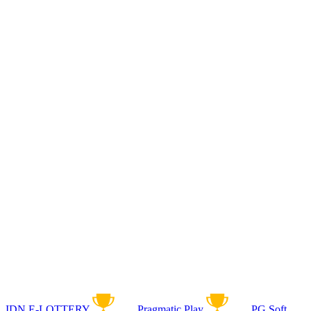
IDN E-LOTTERY
Pragmatic Play
PG Soft